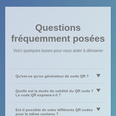
Questions
fréquemment posées
Voici quelques bases pour vous aider à démarrer
Qu'est-ce qu'un générateur de code QR ?
Un générateur de code QR est un logiciel qui stocke des
données sous forme de code QR (comme du texte ou
Quelle est la durée de validité du QR code ?
l'adresse d'un site Web). Par exemple, cela peut être fait
Le code QR expirera-t-il ?
facilement avec notre générateur de code QR en ligne
Ils n'expireront pas et seront toujours valables ! Le code QR
OfficeQR : il suffit de créer un code QR en saisissant vos
créé avec QRCode Monkey est statique et ne cessera de
Est-il possible de créer différents QR codes
données et de le télécharger au format PNG haute
fonctionner après un certain temps. Vous ne pouvez tout
pour le même contenu ?